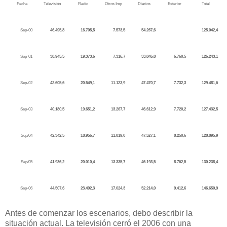
Fecha
Televisión
Radio
Otros Imp
Diarios
Exterior
Total
Sep-00
46.495,8
16.705,5
7.573,5
54.267,6
125.042,4
Sep-01
38.945,5
19.373,6
7.316,7
53.846,8
6.760,5
126.243,1
Sep-02
42.605,6
20.549,1
11.123,9
47.470,7
7.732,3
129.481,6
Sep-03
40.180,5
19.651,2
13.267,7
46.612,9
7.720,2
127.432,5
Sep/04
42.342,5
18.956,7
11.819,0
47.527,1
8.250,6
128.895,9
Sep/05
41.936,2
20.010,4
13.335,7
46.193,5
8.762,5
130.238,4
Sep-06
44.507,6
23.492,3
17.024,3
52.214,0
9.412,6
146.650,9
Antes de comenzar los escenarios, debo describir la
situación actual. La televisión cerró el 2006 con una