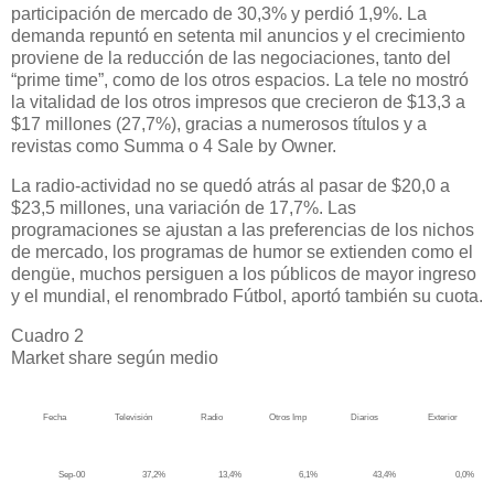
participación de mercado de 30,3% y perdió 1,9%. La
demanda repuntó en setenta mil anuncios y el crecimiento
proviene de la reducción de las negociaciones, tanto del
“prime time”, como de los otros espacios. La tele no mostró
la vitalidad de los otros impresos que crecieron de $13,3 a
$17 millones (27,7%), gracias a numerosos títulos y a
revistas como Summa o 4 Sale by Owner.
La radio-actividad no se quedó atrás al pasar de $20,0 a
$23,5 millones, una variación de 17,7%. Las
programaciones se ajustan a las preferencias de los nichos
de mercado, los programas de humor se extienden como el
dengüe, muchos persiguen a los públicos de mayor ingreso
y el mundial, el renombrado Fútbol, aportó también su cuota.
Cuadro 2
Market share según medio
Fecha
Televisión
Radio
Otros Imp
Diarios
Exterior
Sep-00
37,2%
13,4%
6,1%
43,4%
0,0%