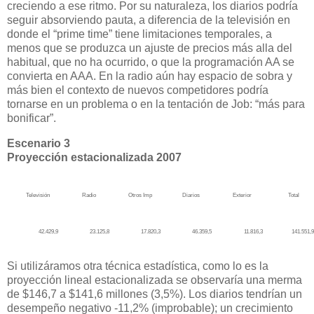
creciendo a ese ritmo. Por su naturaleza, los diarios podría
seguir absorviendo pauta, a diferencia de la televisión en
donde el “prime time” tiene limitaciones temporales, a
menos que se produzca un ajuste de precios más alla del
habitual, que no ha ocurrido, o que la programación AA se
convierta en AAA. En la radio aún hay espacio de sobra y
más bien el contexto de nuevos competidores podría
tornarse en un problema o en la tentación de Job: “más para
bonificar”.
Escenario 3
Proyección estacionalizada 2007
Televisión
Radio
Otros Imp
Diarios
Exterior
Total
42.429,9
23.125,8
17.820,3
46.359,5
11.816,3
141.551,9
Si utilizáramos otra técnica estadística, como lo es la
proyección lineal estacionalizada se observaría una merma
de $146,7 a $141,6 millones (3,5%). Los diarios tendrían un
desempeño negativo -11,2% (improbable); un crecimiento