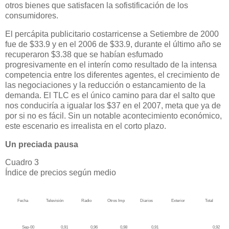
otros bienes que satisfacen la sofistificación de los
consumidores.
El percápita publicitario costarricense a Setiembre de 2000
fue de $33.9 y en el 2006 de $33.9, durante el último año se
recuperaron $3.38 que se habían esfumado
progresivamente en el interín como resultado de la intensa
competencia entre los diferentes agentes, el crecimiento de
las negociaciones y la reducción o estancamiento de la
demanda. El TLC es el único camino para dar el salto que
nos conduciría a igualar los $37 en el 2007, meta que ya de
por si no es fácil. Sin un notable acontecimiento económico,
este escenario es irrealista en el corto plazo.
Un preciada pausa
Cuadro 3
Índice de precios según medio
Fecha
Televisión
Radio
Otros Imp
Diarios
Exterior
Total
Sep-00
0,91
0,96
0,98
0,91
0,92