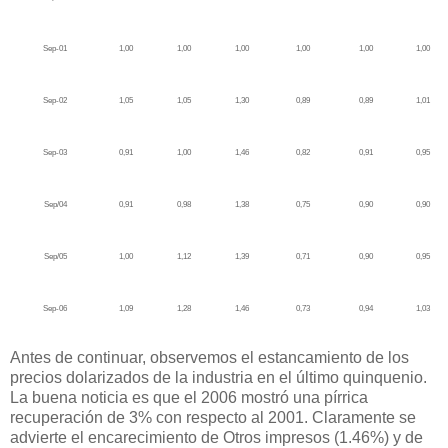
Sep-01
1,00
1,00
1,00
1,00
1,00
1,00
Sep-02
1,05
1,05
1,30
0,89
0,89
1,01
Sep-03
0,91
1,00
1,46
0,82
0,91
0,95
Sep/04
0,91
0,98
1,38
0,75
0,90
0,90
Sep/05
1,00
1,12
1,39
0,71
0,90
0,95
Sep-06
1,09
1,28
1,46
0,73
0,94
1,03
Antes de continuar, observemos el estancamiento de los
precios dolarizados de la industria en el último quinquenio.
La buena noticia es que el 2006 mostró una pírrica
recuperación de 3% con respecto al 2001. Claramente se
advierte el encarecimiento de Otros impresos (1.46%) y de