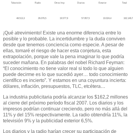
Televisión
Radio
Otros Imp
Diarios
Exterior
Total
48.513,3
26.076,5
19.577,9
57.957,5
10.024,4
162.149,7
¡Qué atrevimiento! Existe una enorme diferencia entre lo
posible y lo probable. La incertidumbre y la duda conviven
desde que tenemos conciencia como especie. A pesar de
ellas, tomaré el riesgo de hacer esta conjetura, esta
extrapolación, porque vale la pena imaginar lo que podría
suceder mañana. En palabras del nobel Richard Feyman:
“El conocimiento no tiene valor real si todo lo que alguien
puede decirme es lo que sucedió ayer… todo conocimiento
científico es incierto”. Y estamos en una coyuntura incierta:
dólares, inflación, presupuestos, TLC, etcétera…
La industria publicitaria podría alcanzar los $162,2 millones
al cierre del próximo período fiscal 2007. Los diarios y los
impresos podrían continuar creciendo, pero no más allá del
11% y del 15% respectivamente. La radio obtendría 11%, la
televisión 9% y la publicidad exterior 6,5%.
Los diarios y la radio harían
crecer su participación de