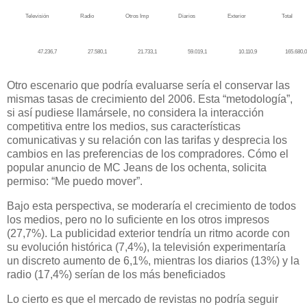
Televisión
Radio
Otros Imp
Diarios
Exterior
Total
47.236,7
27.580,1
21.733,1
59.019,1
10.110,9
165.680,0
Otro escenario que podría evaluarse sería el conservar las
mismas tasas de crecimiento del 2006. Esta “metodología”,
si así pudiese llamársele, no considera la interacción
competitiva entre los medios, sus características
comunicativas y su relación con las tarifas y desprecia los
cambios en las preferencias de los compradores. Cómo el
popular anuncio de MC Jeans de los ochenta, solicita
permiso: “Me puedo mover”.
Bajo esta perspectiva, se moderaría el crecimiento de todos
los medios, pero no lo suficiente en los otros impresos
(27,7%). La publicidad exterior tendría un ritmo acorde con
su evolución histórica (7,4%), la televisión experimentaría
un discreto aumento de 6,1%, mientras los diarios (13%) y la
radio (17,4%) serían de los más beneficiados
Lo cierto es que el mercado de revistas no podría seguir