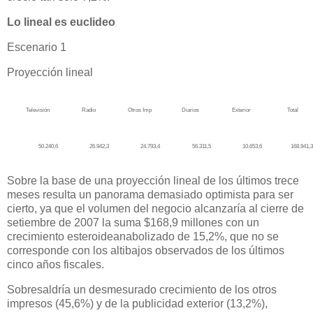
Lo lineal es euclideo
Escenario 1
Proyección lineal
Televisión
Radio
Otros Imp
Diarios
Exterior
Total
50.240,6
26.942,3
24.793,4
56.311,5
10.653,6
168.941,3
Sobre la base de una proyección lineal de los últimos trece
meses resulta un panorama demasiado optimista para ser
cierto, ya que el volumen del negocio alcanzaría al cierre de
setiembre de 2007 la suma $168,9 millones con un
crecimiento esteroideanabolizado de 15,2%, que no se
corresponde con los altibajos observados de
los últimos
cinco años fiscales.
Sobresaldría un desmesurado crecimiento de los otros
impresos (45,6%) y de la publicidad exterior (13,2%),