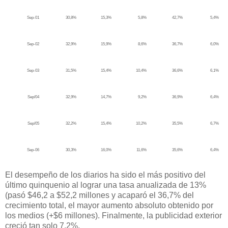
Sep-01
30,8%
15,3%
5,8%
42,7%
5,4%
Sep-02
32,9%
15,9%
8,6%
36,7%
6,0%
Sep-03
31,5%
15,4%
10,4%
36,6%
6,1%
Sep/04
32,9%
14,7%
9,2%
36,9%
6,4%
Sep/05
32,2%
15,4%
10,2%
35,5%
6,7%
Sep-06
30,3%
16,0%
11,6%
35,6%
6,4%
El desempeño de los diarios ha sido el más positivo del
último quinquenio al lograr una tasa anualizada de 13%
(pasó $46,2 a $52,2 millones y acaparó el 36,7% del
crecimiento total, el mayor aumento absoluto obtenido por
los medios (+$6 millones). Finalmente, la publicidad exterior
creció tan solo 7,2%.