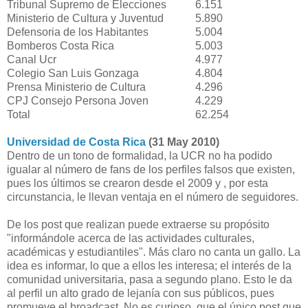
Tribunal Supremo de Elecciones
6.151
Ministerio de Cultura y Juventud
5.890
Defensoria de los Habitantes
5.004
Bomberos Costa Rica
5.003
Canal Ucr
4.977
Colegio San Luis Gonzaga
4.804
Prensa Ministerio de Cultura
4.296
CPJ Consejo Persona Joven
4.229
Total
62.254
Universidad de Costa Rica
(31 May 2010)
Dentro de un tono de formalidad, la UCR no ha podido
igualar al número de fans de los perfiles falsos que existen,
pues los últimos se crearon desde el 2009 y , por esta
circunstancia, le llevan ventaja en el número de seguidores.
De los post que realizan puede extraerse su propósito
"informándole acerca de las actividades culturales,
académicas y estudiantiles". Más claro no canta un gallo. La
idea es informar, lo que a ellos les interesa; el interés de la
comunidad universitaria, pasa a segundo plano. Esto le da
al perfil un alto grado de lejanía con sus públicos, pues
promueve el broadcast. No es curioso, que el único post que