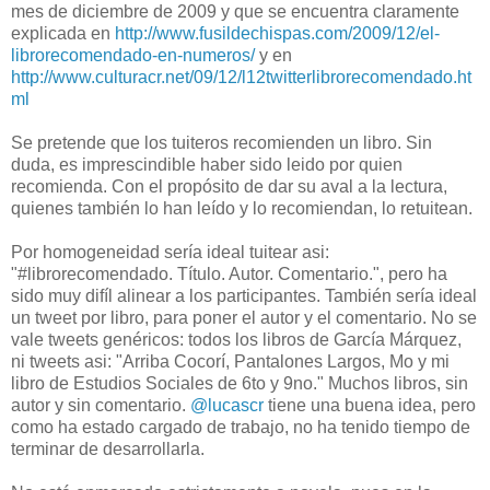
mes de diciembre de 2009 y que se encuentra claramente
explicada en
http://www.fusildechispas.com/2009/12/el-
librorecomendado-en-numeros/
y en
http://www.culturacr.net/09/12/l12twitterlibrorecomendado.ht
ml
Se pretende que los tuiteros recomienden un libro. Sin
duda, es imprescindible haber sido leido por quien
recomienda. Con el propósito de dar su aval a la lectura,
quienes también lo han leído y lo recomiendan, lo retuitean.
Por homogeneidad sería ideal tuitear asi:
"#librorecomendado. Título. Autor. Comentario.", pero ha
sido muy difíl alinear a los participantes. También sería ideal
un tweet por libro, para poner el autor y el comentario. No se
vale tweets genéricos: todos los libros de García Márquez,
ni tweets asi: "Arriba Cocorí, Pantalones Largos, Mo y mi
libro de Estudios Sociales de 6to y 9no." Muchos libros, sin
autor y sin comentario.
@lucascr
tiene una buena idea, pero
como ha estado cargado de trabajo, no ha tenido tiempo de
terminar de desarrollarla.