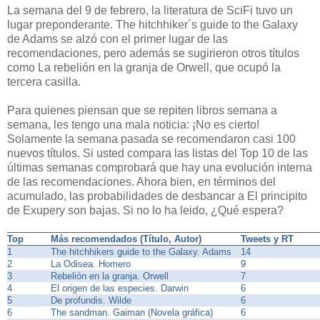
La semana del 9 de febrero, la literatura de SciFi tuvo un
lugar preponderante. The hitchhiker´s guide to the Galaxy
de Adams se alzó con el primer lugar de las
recomendaciones, pero además se sugirieron otros títulos
como La rebelión en la granja de Orwell, que ocupó la
tercera casilla.
Para quienes piensan que se repiten libros semana a
semana, les tengo una mala noticia: ¡No es cierto!
Solamente la semana pasada se recomendaron casi 100
nuevos títulos. Si usted compara las listas del Top 10 de las
últimas semanas comprobará que hay una evolución interna
de las recomendaciones. Ahora bien, en términos del
acumulado, las probabilidades de desbancar a El principito
de Exupery son bajas. Si no lo ha leido, ¿Qué espera?
Top
Más recomendados (Título, Autor)
Tweets y RT
1
The hitchhikers guide to the Galaxy. Adams
14
2
La Odisea. Homero
9
3
Rebelión en la granja. Orwell
7
4
El origen de las especies. Darwin
6
5
De profundis. Wilde
6
6
The sandman. Gaiman (Novela gráfica)
6