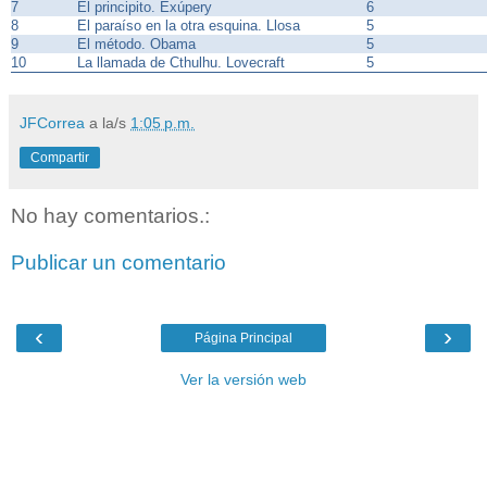
7
El principito. Exúpery
6
8
El paraíso en la otra esquina. Llosa
5
9
El método. Obama
5
10
La llamada de Cthulhu. Lovecraft
5
JFCorrea
a la/s
1:05 p.m.
Compartir
No hay comentarios.:
Publicar un comentario
‹
›
Página Principal
Ver la versión web